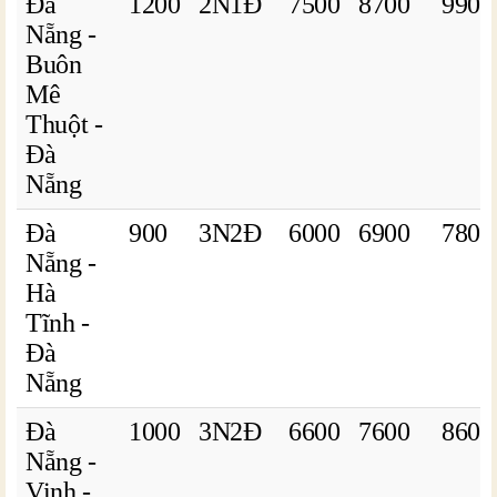
Đà
1200
2N1Đ
7500
8700
9900
Nẵng -
Buôn
Mê
Thuột -
Đà
Nẵng
Đà
900
3N2Đ
6000
6900
7800
Nẵng -
Hà
Tĩnh -
Đà
Nẵng
Đà
1000
3N2Đ
6600
7600
8600
Nẵng -
Vinh -