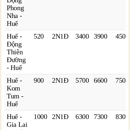
Động
Phong
Nha -
Huế
Huế -
520
2N1Đ
3400
3900
4500
Động
Thiên
Đường
- Huế
Huế -
900
2N1Đ
5700
6600
7500
Kom
Tum -
Huế
Huế -
1000
2N1Đ
6300
7300
8300
Gia Lai