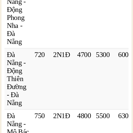
Nẵng -
Động
Phong
Nha -
Đà
Nẵng
Đà
720
2N1Đ
4700
5300
6000
Nẵng -
Động
Thiên
Đường
- Đà
Nẵng
Đà
750
2N1Đ
4800
5500
6300
Nẵng -
Mộ Bác