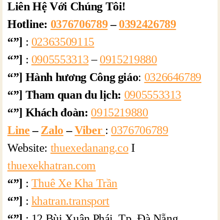
Liên Hệ Với Chúng Tôi!
Hotline:
0376706789
–
0392426789
“”]
:
02363509115
“”]
:
0905553313
–
0915219880
“”] Hành hương Công giáo
:
0326646789
“”] Tham quan du lịch:
0905553313
“”] Khách đoàn:
0915219880
Line
–
Zalo
–
Viber
:
0376706789
Website:
thuexedanang.co
I
thuexekhatran.com
“”]
:
Thuê Xe Kha Trần
“”]
:
khatran.transport
“”]
: 12 Bùi Xuân Phái, Tp. Đà Nẵng