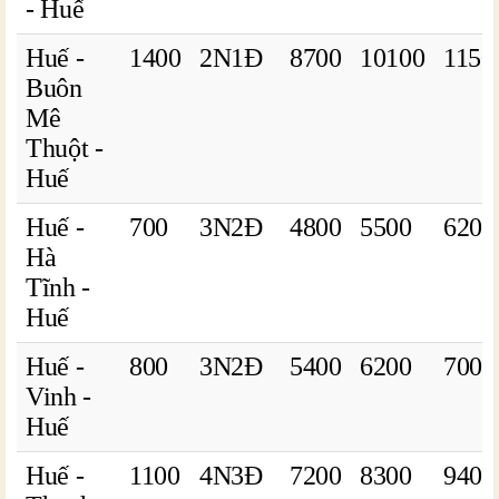
- Huế
Huế -
1400
2N1Đ
8700
10100
1150
Buôn
Mê
Thuột -
Huế
Huế -
700
3N2Đ
4800
5500
6200
Hà
Tĩnh -
Huế
Huế -
800
3N2Đ
5400
6200
7000
Vinh -
Huế
Huế -
1100
4N3Đ
7200
8300
9400