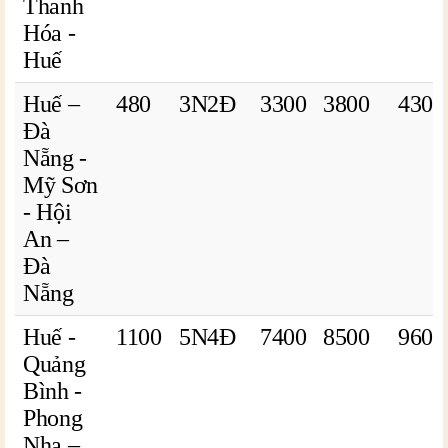
Thanh
Hóa -
Huế
Huế –
480
3N2Đ
3300
3800
4300
Đà
Nẵng -
Mỹ Sơn
- Hội
An –
Đà
Nẵng
Huế -
1100
5N4Đ
7400
8500
9600
Quảng
Bình -
Phong
Nha –