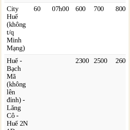
City
60
07h00
600
700
800
Huế
(không
t/q
Minh
Mạng)
Huế -
2300
2500
2600
Bạch
Mã
(không
lên
đỉnh) -
Lăng
Cô -
Huế 2N