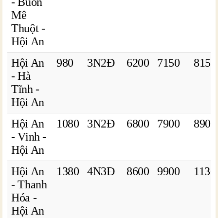
- Buôn
Mê
Thuột -
Hội An
Hội An
980
3N2Đ
6200
7150
8150
- Hà
Tĩnh -
Hội An
Hội An
1080
3N2Đ
6800
7900
8900
- Vinh -
Hội An
Hội An
1380
4N3Đ
8600
9900
1130
- Thanh
Hóa -
Hội An