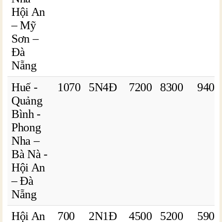
Hội An
– Mỹ
Sơn –
Đà
Nẵng
Huế -
1070
5N4Đ
7200
8300
9400
Quảng
Bình -
Phong
Nha –
Bà Nà -
Hội An
– Đà
Nẵng
Hội An
700
2N1Đ
4500
5200
5900