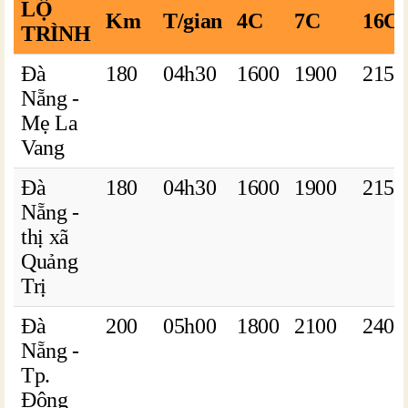
LỘ
Km
T/gian
4C
7C
16C
TRÌNH
Đà
180
04h30
1600
1900
2150
Nẵng -
Mẹ La
Vang
Đà
180
04h30
1600
1900
2150
Nẵng -
thị xã
Quảng
Trị
Đà
200
05h00
1800
2100
2400
Nẵng -
Tp.
Đông