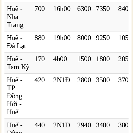
Huế -
700
16h00
6300
7350
8400
Nha
Trang
Huế -
880
19h00
8000
9250
1050
Đà Lạt
Huế -
170
4h00
1500
1800
2050
Tam Kỳ
Huế -
420
2N1Đ
2800
3500
3700
TP
Đồng
Hới -
Huế
Huế -
440
2N1Đ
2940
3400
3800