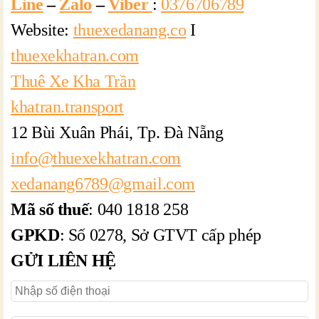
Line
–
Zalo
–
Viber
:
0376706789
Website:
thuexedanang.co
I
thuexekhatran.com
Thuê Xe Kha Trần
khatran.transport
12 Bùi Xuân Phái, Tp. Đà Nẵng
info@thuexekhatran.com
xedanang6789@gmail.com
Mã số thuế
: 040 1818 258
GPKD
:
Số 0278, Sở GTVT cấp phép
GỬI LIÊN HỆ