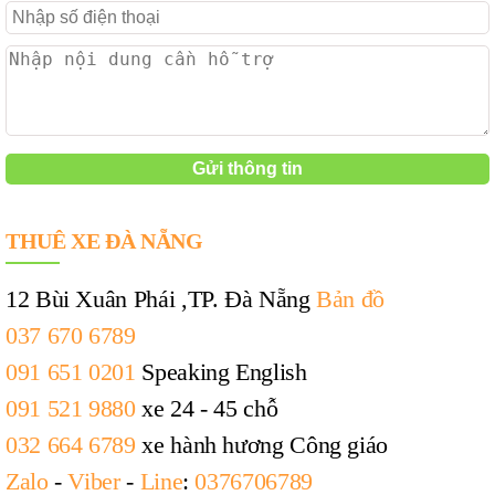
THUÊ XE ĐÀ NẴNG
12 Bùi Xuân Phái ,TP. Đà Nẵng
Bản đồ
037 670 6789
091 651 0201
Speaking English
091 521 9880
xe 24 - 45 chỗ
032 664 6789
xe hành hương Công giáo
Zalo
-
Viber
-
Line
:
0376706789