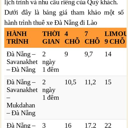
lịch trình và nhu cầu riêng của Quý khách.
Dưới đây là bảng giá tham khảo một số
hành trình thuê xe Đà Nẵng đi Lào
HÀNH
THỜI
4
7
LIMOU
TRÌNH
GIAN
CHỖ
CHỖ
9 CHỖ
Đà Nẵng –
2
9
9,7
14
Savanakhet
ngày
– Đà Nẵng
1 đêm
Đà Nẵng –
2
10,5
11,2
15
Savanakhet
ngày
–
1 đêm
Mukdahan
– Đà Nẵng
Đà Nẵng –
3
16
17,2
22