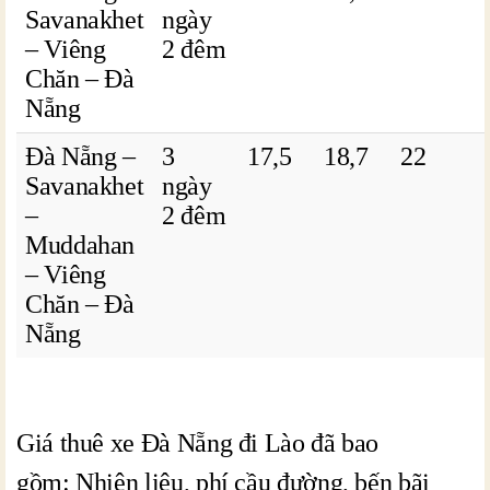
Savanakhet
ngày
– Viêng
2 đêm
Chăn – Đà
Nẵng
Đà Nẵng –
3
17,5
18,7
22
Savanakhet
ngày
–
2 đêm
Muddahan
– Viêng
Chăn – Đà
Nẵng
Giá thuê xe Đà Nẵng đi Lào đã bao
gồm: Nhiên liệu, phí cầu đường, bến bãi