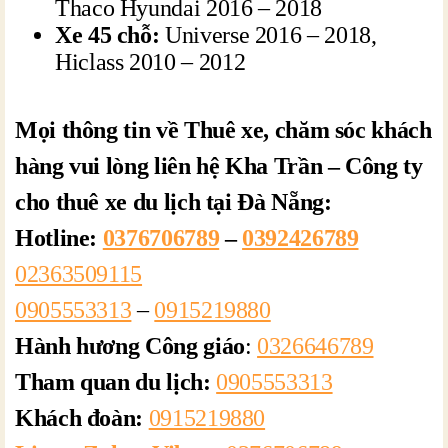
Thaco Hyundai 2016 – 2018
Xe 45 chỗ:
Universe 2016 – 2018,
Hiclass 2010 – 2012
Mọi thông tin về Thuê xe, chăm sóc khách
hàng vui lòng liên hệ Kha Trần – Công ty
cho thuê xe du lịch tại Đà Nẵng:
Hotline:
0376706789
–
0392426789
02363509115
0905553313
–
0915219880
Hành hương Công giáo
:
0326646789
Tham quan du lịch:
0905553313
Khách đoàn:
0915219880