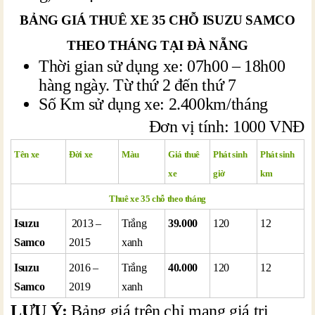
BẢNG GIÁ THUÊ XE 35 CHỖ ISUZU SAMCO
THEO THÁNG TẠI ĐÀ NẴNG
Thời gian sử dụng xe: 07h00 – 18h00
hàng ngày. Từ thứ 2 đến thứ 7
Số Km sử dụng xe: 2.400km/tháng
Đơn vị tính: 1000 VNĐ
Tên xe
Đời xe
Màu
Giá thuê
Phát sinh
Phát sinh
xe
giờ
km
Thuê xe 35 chỗ theo tháng
Isuzu
2013 –
Trắng
39.000
120
12
Samco
2015
xanh
Isuzu
2016 –
Trắng
40.000
120
12
Samco
2019
xanh
LƯU Ý:
Bảng giá trên chỉ mang giá trị