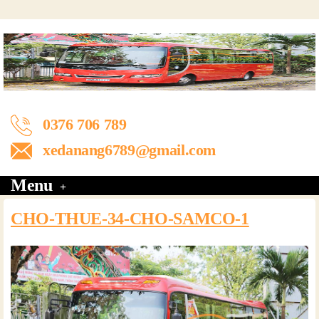
0376 706 789
xedanang6789@gmail.com
Menu
CHO-THUE-34-CHO-SAMCO-1