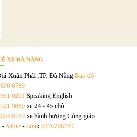
Ê XE ĐÀ NẴNG
Bùi Xuân Phái ,TP. Đà Nẵng
Bản đồ
 670 6789
 651 0201
Speaking English
 521 9880
xe 24 - 45 chỗ
 664 6789
xe hành hương Công giáo
o
-
Viber
-
Line
:
0376706789