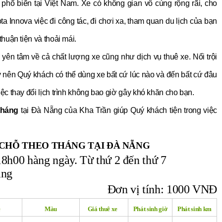
 phổ biến tại Việt Nam. Xe có không gian vô cùng rộng rãi, cho
ta Innova việc đi công tác, đi chơi xa, tham quan du lịch của bạn
thuận tiện và thoải mái.
 yên tâm về cả chất lượng xe cũng như dịch vụ thuê xe. Nổi trội
y nên Quý khách có thể dùng xe bất cứ lúc nào và đến bất cứ đâu
iệc thay đổi lịch trình không bao giờ gây khó khăn cho bạn.
 tháng
tại Đà Nẵng của Kha Trần giúp Quý khách tiện trong việc
 CHỖ THEO THÁNG TẠI ĐÀ NẴNG
18h00 hàng ngày. Từ thứ 2 đến thứ 7
áng
Đơn vị tính: 1000 VNĐ
e
Màu
Giá thuê xe
Phát sinh giờ
Phát sinh km