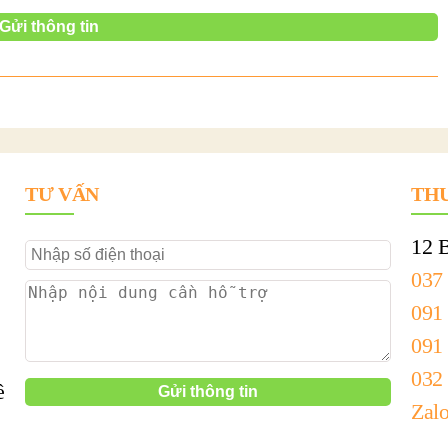
TƯ VẤN
THU
12 
037
091
091
032
ề
Zal