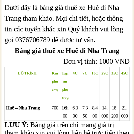
Dưới đây là bảng giá thuê xe Huế đi Nha
Trang tham khảo. Mọi chi tiết, hoặc thông
tin các tuyến khác xin Quý khách vui lòng
gọi 0376706789 để được tư vấn.
Bảng giá t
huê xe Huế đi Nha Trang
Đơn vị tính: 1000 VNĐ
LỘ TRÌNH
Km
T/gi
4C
7C
16C
29C
35C
45C
phụ
an
c vụ
phụ
c vụ
Huế – Nha Trang
700
16h
6,3
7,3
8,4
14,
18,
21,
00
00
50
00
000
200
000
LƯU Ý:
Bảng giá trên chỉ mang giá trị
tham khảo xin vui lòng liên hệ trực tiếp theo