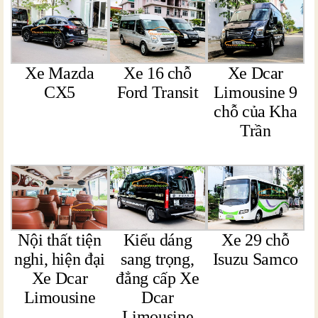
Xe Mazda
Xe 16 chỗ
Xe Dcar
CX5
Ford Transit
Limousine 9
chỗ của Kha
Trần
Nội thất tiện
Kiểu dáng
Xe 29 chỗ
nghi, hiện đại
sang trọng,
Isuzu Samco
Xe Dcar
đẳng cấp Xe
Limousine
Dcar
Limousine