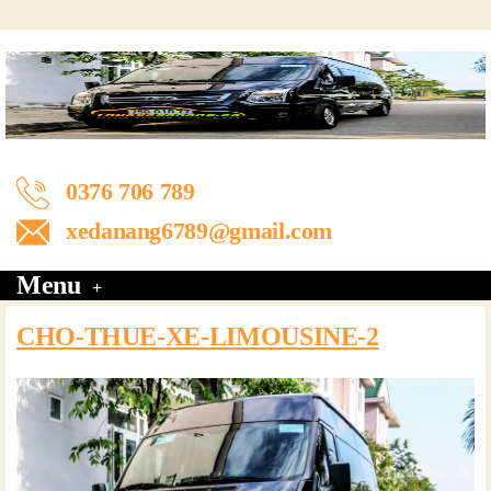
0376 706 789
xedanang6789@gmail.com
Menu
CHO-THUE-XE-LIMOUSINE-2