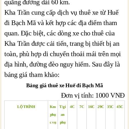
quãng đường dài 60 km.
Kha Trần cung cấp dịch vụ thuê xe từ Huế
đi Bạch Mã và kết hợp các địa điểm tham
quan. Đặc biệt, các dòng xe cho thuê của
Kha Trần được cải tiến, trang bị thiết bị an
toàn, phù hợp di chuyển thoải mái trên mọi
địa hình, đường đèo nguy hiểm. Sau đây là
bảng giá tham khảo:
Bảng giá t
huê xe Huế đi Bạch Mã
Đơn vị tính: 1000 VNĐ
LỘ TRÌNH
Km
T/gi
4C
7C
16C
29C
35C
45C
phụ
an
c vụ
phụ