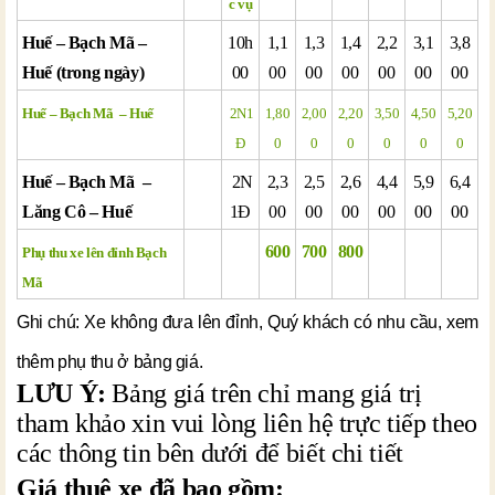
c vụ
Huế – Bạch Mã –
10h
1,1
1,3
1,4
2,2
3,1
3,8
Huế (trong ngày)
00
00
00
00
00
00
00
Huế – Bạch Mã – Huế
2N1
1,80
2,00
2,20
3,50
4,50
5,20
Đ
0
0
0
0
0
0
Huế – Bạch Mã –
2N
2,3
2,5
2,6
4,4
5,9
6,4
Lăng Cô – Huế
1Đ
00
00
00
00
00
00
600
700
800
Phụ thu xe lên đỉnh Bạch
Mã
Ghi chú: Xe không đưa lên đỉnh, Quý khách có nhu cầu, xem
thêm phụ thu ở bảng giá.
LƯU Ý:
Bảng giá trên chỉ mang giá trị
tham khảo xin vui lòng liên hệ trực tiếp theo
các thông tin bên dưới để biết chi tiết
Giá thuê xe đã bao gồm: