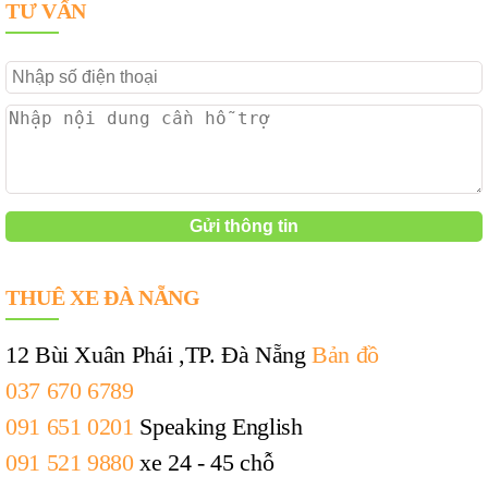
TƯ VẤN
THUÊ XE ĐÀ NẴNG
12 Bùi Xuân Phái ,TP. Đà Nẵng
Bản đồ
037 670 6789
091 651 0201
Speaking English
091 521 9880
xe 24 - 45 chỗ