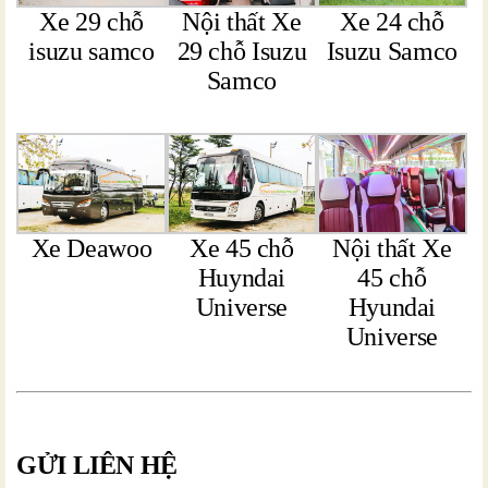
Xe 29 chỗ
Nội thất Xe
Xe 24 chỗ
isuzu samco
29 chỗ Isuzu
Isuzu Samco
Samco
Xe Deawoo
Xe 45 chỗ
Nội thất Xe
Huyndai
45 chỗ
Universe
Hyundai
Universe
GỬI LIÊN HỆ