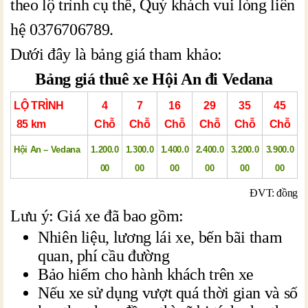
theo lộ trình cụ thể, Quý khách vui lòng liên
hệ 0376706789.
Dưới đây là bảng giá tham khảo:
Bảng giá thuê xe Hội An đi Vedana
LỘ TRÌNH
4
7
16
29
35
45
85 km
Chỗ
Chỗ
Chỗ
Chỗ
Chỗ
Chỗ
Hội An – Vedana
1.200.0
1.300.0
1.400.0
2.400.0
3.200.0
3.900.0
00
00
00
00
00
00
ĐVT: đồng
Lưu ý: Giá xe đã bao gồm:
Nhiên liệu, lương lái xe, bến bãi tham
quan, phí cầu đường
Bảo hiểm cho hành khách trên xe
Nếu xe sử dụng vượt quá thời gian và số