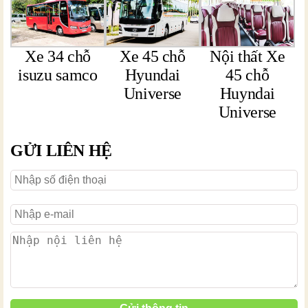
Xe 34 chỗ
Xe 45 chỗ
Nội thất Xe
isuzu samco
Hyundai
45 chỗ
Universe
Huyndai
Universe
GỬI LIÊN HỆ