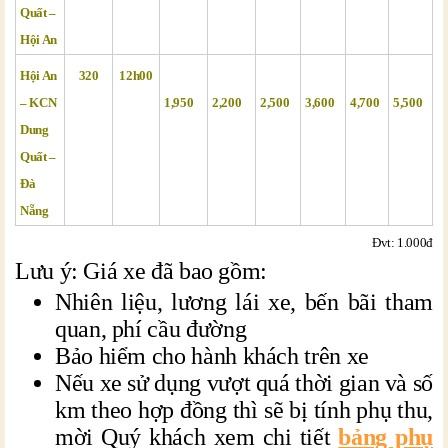
Quất –
Hội An
Hội An
320
12h00
– KCN
1,950
2,200
2,500
3,600
4,700
5,500
Dung
Quất –
Đà
Nẵng
Đvt: 1.000đ
Lưu ý: Giá xe đã bao gồm:
Nhiên liệu, lương lái xe, bến bãi tham
quan, phí cầu đường
Bảo hiểm cho hành khách trên xe
Nếu xe sử dụng vượt quá thời gian và số
km theo hợp đồng thì sẽ bị tính phụ thu,
mời Quý khách xem chi tiết
bảng phụ