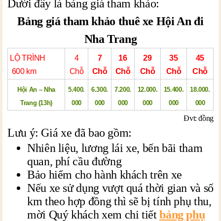
Dưới đây là bảng giá tham khảo:
Bảng giá tham khảo thuê xe Hội An đi
Nha Trang
LỘ TRÌNH
4
7
16
29
35
45
600 km
Chỗ
Chỗ
Chỗ
Chỗ
Chỗ
Chỗ
Hội An – Nha
5.400.
6.300.
7.200.
12.000.
15.400.
18.000.
Trang (13h)
000
000
000
000
000
000
Đvt: đồng
Lưu ý: Giá xe đã bao gồm:
Nhiên liệu, lương lái xe, bến bãi tham
quan, phí cầu đường
Bảo hiểm cho hành khách trên xe
Nếu xe sử dụng vượt quá thời gian và số
km theo hợp đồng thì sẽ bị tính phụ thu,
mời Quý khách xem chi tiết
bảng phụ