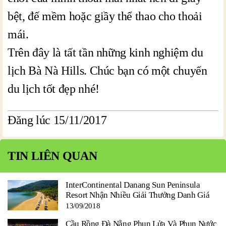
bệt, đế mềm hoặc giầy thể thao cho thoải
mái.
Trên đây là tất tần những kinh nghiệm du
lịch Bà Nà Hills. Chúc bạn có một chuyến
du lịch tốt đẹp nhé!
Đăng lúc 15/11/2017
TIN LIÊN QUAN
InterContinental Danang Sun Peninsula
Resort Nhận Nhiều Giải Thưởng Danh Giá
13/09/2018
Cầu Rồng Đà Nẵng Phun Lửa Và Phun Nước