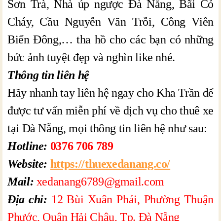
Sơn Trà, Nhà úp ngược Đà Nẵng, Bãi Cỏ
Cháy, Cầu Nguyễn Văn Trỗi, Công Viên
Biển Đông,… tha hồ cho các bạn có những
bức ảnh tuyệt đẹp và nghìn like nhé.
Thông tin liên hệ
Hãy nhanh tay liên hệ ngay cho Kha Trần để
được tư vấn miễn phí về dịch vụ cho thuê xe
tại Đà Nẵng, mọi thông tin liên hệ như sau:
Hotline:
0376 706 789
Website:
https://thuexedanang.co/
Mail:
xedanang6789@gmail.com
Địa chỉ:
12 Bùi Xuân Phái, Phường Thuận
Phước, Quận Hải Châu, Tp. Đà Nẵng