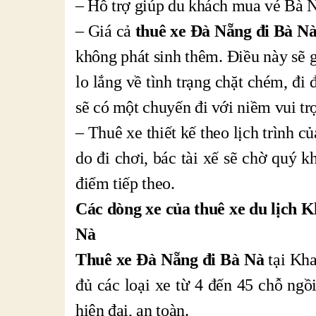
– Hỗ trợ giúp du khách mua vé Bà N
– Giá cả
thuê xe Đà Nẵng đi Bà N
không phát sinh thêm. Điều này sẽ 
lo lắng về tình trạng chặt chém, đi
sẽ có một chuyến đi với niềm vui tr
– Thuê xe thiết kế theo lịch trình c
do đi chơi, bác tài xế sẽ chờ quý 
điểm tiếp theo.
Các dòng xe của thuê xe du lịch 
Nà
Thuê xe Đà Nẵng đi Bà Nà
tại Kha
đủ các loại xe từ 4 đến 45 chỗ ngồ
hiện đại, an toàn.