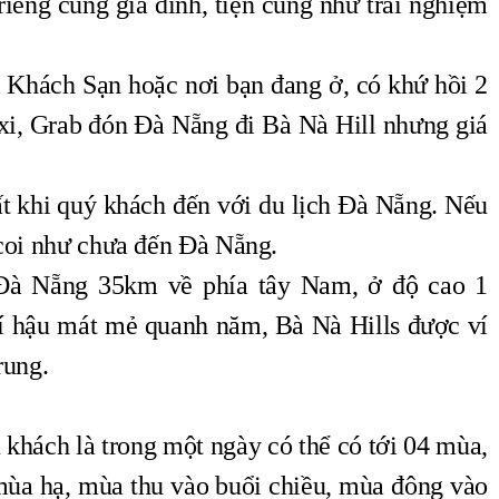
 riêng cùng gia đình, tiện cũng như trải nghiệm
…
i Khách Sạn hoặc nơi bạn đang ở, có khứ hồi 2
axi, Grab đón Đà Nẵng đi Bà Nà Hill nhưng giá
ất khi quý khách đến với du lịch Đà Nẵng. Nếu
coi như chưa đến Đà Nẵng.
Đà Nẵng 35km về phía tây Nam, ở độ cao 1
í hậu mát mẻ quanh năm, Bà Nà Hills được ví
rung.
 khách là trong một ngày có thể có tới 04 mùa,
mùa hạ, mùa thu vào buổi chiều, mùa đông vào