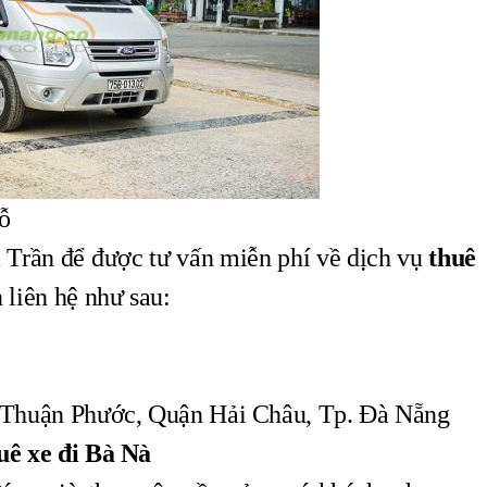
ỗ
 Trần để được tư vấn miễn phí về dịch vụ
thuê
n liên hệ như sau:
 Thuận Phước, Quận Hải Châu, Tp. Đà Nẵng
uê xe đi Bà Nà