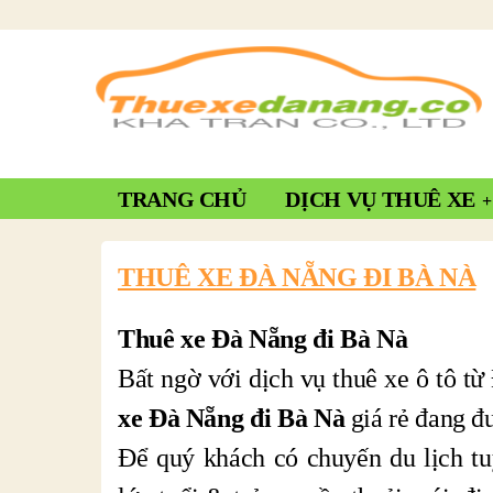
TRANG CHỦ
DỊCH VỤ THUÊ XE
THUÊ XE ĐÀ NẴNG ĐI BÀ NÀ
Thuê xe Đà Nẵng đi Bà Nà
Bất ngờ với dịch vụ thuê xe ô tô t
xe Đà Nẵng đi Bà Nà
giá rẻ đang đ
Để quý khách có chuyến du lịch tuy