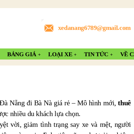
xedanang6789@gmail.com
BẢNG GIÁ
LOẠI XE
TIN TỨC
VỀ 
ừ Đà Nẵng đi Bà Nà giá rẻ – Mô hình mới,
thuê
ược nhiều du khách lựa chọn.
ệt vời, giảm tình trạng say xe và mệt, người