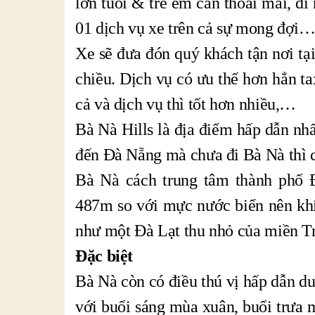
lớn tuổi & trẻ em cần thoải mái, đi
01 dịch vụ xe trên cả sự mong đợi
Xe sẽ đưa đón quý khách tận nơi tạ
chiều. Dịch vụ có ưu thế hơn hẳn t
cả và dịch vụ thì tốt hơn nhiều,…
Bà Nà Hills là địa điểm hấp dẫn nh
đến Đà Nẵng mà chưa đi Bà Nà thì 
Bà Nà cách trung tâm thành phố 
487m so với mực nước biển nên kh
như một Đà Lạt thu nhỏ của miền T
Đặc biệt
Bà Nà còn có điều thú vị hấp dẫn du
với buổi sáng mùa xuân, buổi trưa 