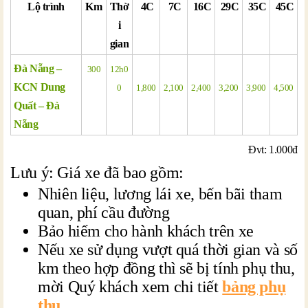
Lộ trình
Km
Thờ
4C
7C
16C
29C
35C
45C
i
gian
Đà Nẵng –
300
12h0
KCN Dung
0
1,800
2,100
2,400
3,200
3,900
4,500
Quất – Đà
Nẵng
Đvt: 1.000đ
Lưu ý: Giá xe đã bao gồm:
Nhiên liệu, lương lái xe, bến bãi tham
quan, phí cầu đường
Bảo hiểm cho hành khách trên xe
Nếu xe sử dụng vượt quá thời gian và số
km theo hợp đồng thì sẽ bị tính phụ thu,
mời Quý khách xem chi tiết
bảng phụ
thu