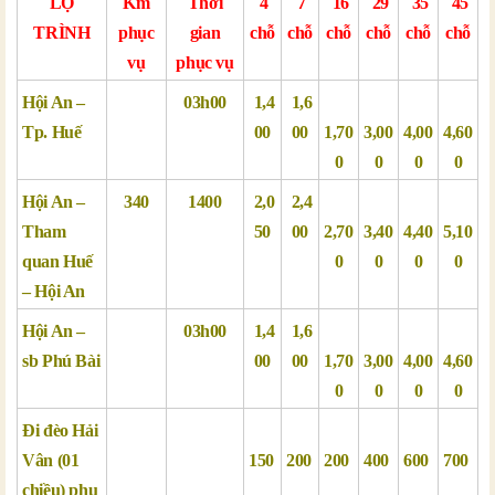
LỘ
Km
Thời
4
7
16
29
35
45
TRÌNH
phục
gian
chỗ
chỗ
chỗ
chỗ
chỗ
chỗ
vụ
phục vụ
Hội An –
03h00
1,4
1,6
Tp. Huế
00
00
1,70
3,00
4,00
4,60
0
0
0
0
Hội An –
340
1400
2,0
2,4
Tham
50
00
2,70
3,40
4,40
5,10
quan Huế
0
0
0
0
– Hội An
Hội An –
03h00
1,4
1,6
sb Phú Bài
00
00
1,70
3,00
4,00
4,60
0
0
0
0
Đi đèo Hải
Vân (01
150
200
200
400
600
700
chiều) phụ