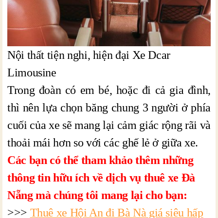
Nội thất tiện nghi, hiện đại Xe Dcar
Limousine
Trong đoàn có em bé, hoặc đi cả gia đình,
thì nên lựa chọn băng chung 3 người ở phía
cuối của xe sẽ mang lại cảm giác rộng rãi và
thoải mái hơn so với các ghế lẻ ở giữa xe.
Các bạn có thể tham khảo thêm những
thông tin hữu ích về dịch vụ thuê xe Đà
Nẵng mà chúng tôi mang lại cho bạn:
>>>
Thuê xe Hội An đi Bà Nà giá siêu hấp