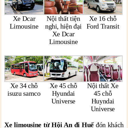
Xe Dcar
Nội thất tiện
Xe 16 chỗ
Limousine
nghi, hiện đại
Ford Transit
Xe Dcar
Limousine
Xe 34 chỗ
Xe 45 chỗ
Nội thất Xe
isuzu samco
Hyundai
45 chỗ
Universe
Huyndai
Universe
Xe limousine từ Hội An đi Huế
đón khách