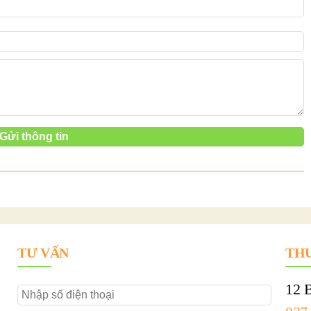
TƯ VẤN
THU
12 