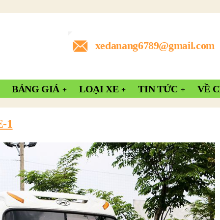
xedanang6789@gmail.com
BẢNG GIÁ
LOẠI XE
TIN TỨC
VỀ 
-1