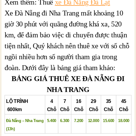
Xem thêm: Thuê
xe Đà Nẵng Đà Lạt
Xe Đà Nẵng đi Nha Trang mất khoảng 10
giờ 30 phút với quãng đường khá xa, 520
km, để đảm bảo việc di chuyển được thuận
tiện nhất, Quý khách nên thuê xe với số chỗ
ngồi nhiều hơn số người tham gia trong
đoàn. Dưới đây là bảng giá tham khảo:
BẢNG GIÁ THUÊ XE ĐÀ NẴNG ĐI
NHA TRANG
LỘ TRÌNH
4
7
16
29
35
45
600km
Chỗ
Chỗ
Chỗ
Chỗ
Chỗ
Chỗ
Đà Nẵng – Nha Trang
5.400
6.300
7.200
12.000
15.600
18.000
(13h)