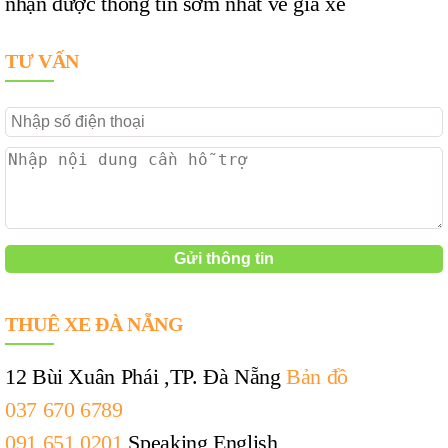
nhận được thông tin sớm nhất về giá xe
TƯ VẤN
THUÊ XE ĐÀ NẴNG
12 Bùi Xuân Phái ,TP. Đà Nẵng
Bản đồ
037 670 6789
091 651 0201
Speaking English