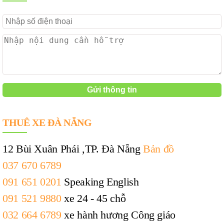
THUÊ XE ĐÀ NẴNG
12 Bùi Xuân Phái ,TP. Đà Nẵng
Bản đồ
037 670 6789
091 651 0201
Speaking English
091 521 9880
xe 24 - 45 chỗ
032 664 6789
xe hành hương Công giáo