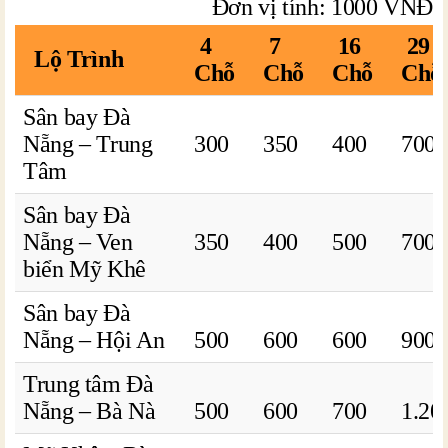
Đơn vị tính: 1000 VNĐ
4
7
16
29
Lộ Trình
Chỗ
Chỗ
Chỗ
Chỗ
Sân bay Đà
Nẵng – Trung
300
350
400
700
Tâm
Sân bay Đà
Nẵng – Ven
350
400
500
700
biển Mỹ Khê
Sân bay Đà
Nẵng – Hội An
500
600
600
900
Trung tâm Đà
Nẵng – Bà Nà
500
600
700
1.20