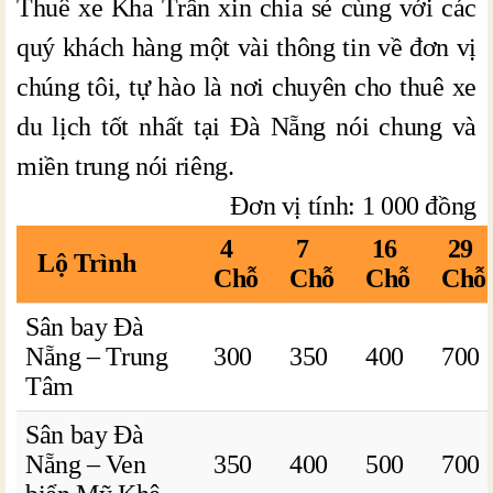
Thuê xe Kha Trần xin chia sẻ cùng với các
quý khách hàng một vài thông tin về đơn vị
chúng tôi, tự hào là nơi chuyên cho thuê xe
du lịch tốt nhất tại Đà Nẵng nói chung và
miền trung nói riêng.
Đơn vị tính: 1 000 đồng
4
7
16
29
Lộ Trình
Chỗ
Chỗ
Chỗ
Chỗ
Sân bay Đà
Nẵng – Trung
300
350
400
700
Tâm
Sân bay Đà
Nẵng – Ven
350
400
500
700