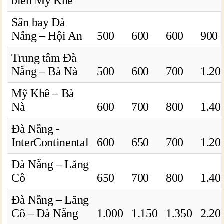
biển Mỹ Khê
Sân bay Đà
Nẵng – Hội An
500
600
600
900
Trung tâm Đà
Nẵng – Bà Nà
500
600
700
1.20
Mỹ Khê – Bà
Nà
600
700
800
1.40
Đà Nẵng -
InterContinental
600
650
700
1.20
Đà Nẵng – Lăng
Cô
650
700
800
1.40
Đà Nẵng – Lăng
Cô – Đà Nẵng
1.000
1.150
1.350
2.20