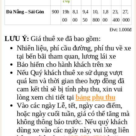
c vụ
Đà Nẵng – Sài Gòn
900
19h
8,1
9,4
10,
1,8
23,
27,
00
00
50
800
00
400
000
Đvt: 1.000đ
LƯU Ý:
Giá thuê xe đã bao gồm:
Nhiên liệu, phí cầu đường, phí thu về xe
tại bến bãi tham quan, lương lái xe
Bảo hiểm cho hành khách trên xe
Nếu Quý khách thuê xe sử dụng vượt
quá km và thời gian theo hợp đồng đã
cam kết thì sẽ bị tính phụ thu, xin vui
lòng xem chi tiết tại
bảng phụ thu
Vào các ngày Lễ, tết, ngày cao điểm,
hoặc ngày cuối tuần, giá có thể tăng mà
không thông báo trước. Nếu quý khách
dùng xe vào các ngày này, vui lòng liên