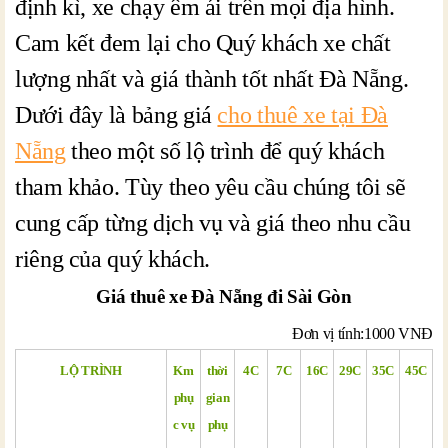
định kì, xe chạy êm ái trên mọi địa hình.
Cam kết đem lại cho Quý khách xe chất
lượng nhất và giá thành tốt nhất Đà Nẵng.
Dưới đây là bảng giá
cho thuê xe tại Đà
Nẵng
theo một số lộ trình để quý khách
tham khảo. Tùy theo yêu cầu chúng tôi sẽ
cung cấp từng dịch vụ và giá theo nhu cầu
riêng của quý khách.
Giá thuê xe Đà Nẵng đi Sài Gòn
Đơn vị tính:1000 VNĐ
LỘ TRÌNH
Km
thời
4C
7C
16C
29C
35C
45C
phụ
gian
c vụ
phụ